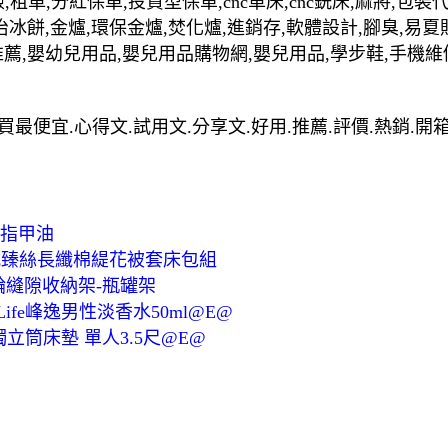
,租車,分紅保單,投資型保單,cnc車床,cnc銑床,麻將,包
治冰餅,金爐,環保金爐,焚化爐,進銷存,軟體設計,腳臭,易夏
推薦,嬰幼兒用品,嬰兒用品購物網,嬰兒用品,學步鞋,手機維
哪裡買最便宜.心得文.試用文.分享文.好用.推薦.評價.熱銷.
 指甲油
四件式臻絲長纖棉緹花被套床包組
附輪縫隙收納架-瓶罐架
al Life峰逸男性淡香水50ml@E@
立筒床墊 單人3.5尺@E@