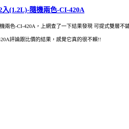
.2L)-隨機兩色-CI-420A
色-CI-420A，上網查了一下結果發現 可提式雙層不鏽鋼飯盒2
-420A評論跟比價的結果，感覺它真的很不賴!!