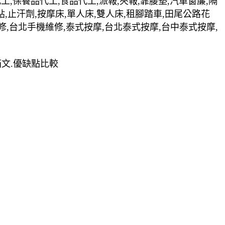
裝代工,保養品代工,食品代工,派報,夾報,靠腰墊,汽車窗簾,隔
貼,止汗劑,按摩床,單人床,雙人床,租腳踏車,田尾公路花
修,台北手機維修,泰式按摩,台北泰式按摩,台中泰式按摩,
開箱文.優缺點比較