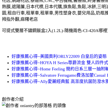
花店,網路花店,泰迪熊,CNC,中古機械,醫療險,終身醫療險
熱膜,遮陽簾,日本代標,日本代購,旗魚鬆,魚鬆,冰餅,三明
園,租自行車,租單車,租單車,男性塑身衣,嬰兒用品,奶瓶
拇指外翻,麻糬老店
可提式雙層不鏽鋼飯盒2入(1.2L)-隨機兩色-CI-420A
好康推薦心得~美國奧利ORLY22009 白皇后的姿態
好康推薦心得~HOYA H Series尊爵流金 雙人
好康推薦心得~Home Feeling 簡約日系三層一抽
好康推薦心得~Salvatore Ferragamo費洛加蒙Casu
好康推薦心得~Ally愛麗經典藍 高澎度抗菌防潑水獨
創作者介紹