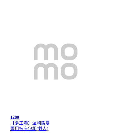
1280
【夢工場】溫潤織夏
兩用被床包組(雙人)