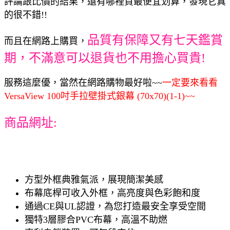
評論跟比價的結果，還有哪裡買最便宜划算，發現它真
的很不錯!!
品質有保障又有七天鑑賞
而且在網路上購買，
期，不滿意可以退貨也不用擔心買貴!
服務這麼優，當然在網路購物最好啦~~
一定要來看看
VersaView 100吋手拉壁掛式銀幕 (70x70)(1-1)~~
商品網址:
方型外框典雅氣派，展現簡潔美感
布幕底桿可收入外框，高亮度與色彩飽和度
通過CE與UL認證，為您打造最安全享受空間
獨特3層膠合PVC布幕，高溫不助燃