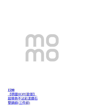
1590
【德國HOPE歐普】
超導熱不沾彩漾鑽石
雙鍋組(三件組)