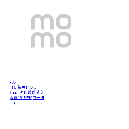
798
【伊集思】One-
Touch強化玻璃隨身
泡茶/咖啡杯(買一送
一)