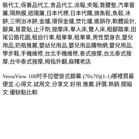
裝代工,保養品代工,食品代工,派報,夾報,靠腰墊,汽車窗
簾,隔熱膜,遮陽簾,日本代標,日本代購,旗魚鬆,魚鬆,冰
餅,三明治冰餅,金爐,環保金爐,焚化爐,進銷存,軟體設計,
腳臭,易夏貼,止汗劑,按摩床,單人床,雙人床,租腳踏車,田
尾公路花園,租自行車,租單車,租單車,男性塑身衣,嬰兒
用品,奶瓶推薦,嬰幼兒用品,嬰兒用品購物網,嬰兒用品,
學步鞋,手機維修,台北手機維修,泰式按摩,台北泰式按
摩,台中泰式按摩,拇指外翻,麻糬老店
VersaView 100吋手拉壁掛式銀幕 (70x70)(1-1)哪裡買最
便宜.心得文.試用文.分享文.好用.推薦.評價.熱銷.開箱
文.優缺點比較